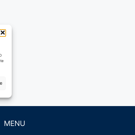
ID
nte
ze
MENU