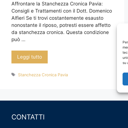
Affrontare la Stanchezza Cronica Pavia:
Consigli e Trattamenti con il Dott. Domenico
Alfieri Se ti trovi costantemente esausto
nonostante il riposo, potresti essere affetto
da stanchezza cronica. Questa condizione
può …
Per
mem
tec
Leggi tutto
uni
su 
Tag
Stanchezza Cronica Pavia
CONTATTI