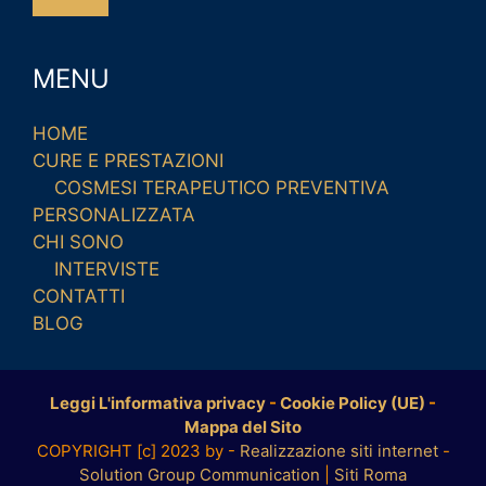
MENU
HOME
CURE E PRESTAZIONI
COSMESI TERAPEUTICO PREVENTIVA
PERSONALIZZATA
CHI SONO
INTERVISTE
CONTATTI
BLOG
Leggi L'informativa privacy
-
Cookie Policy (UE)
-
Mappa del Sito
COPYRIGHT [c] 2023 by -
Realizzazione siti internet
-
Solution Group Communication
|
Siti Roma