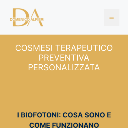
Vai
al
Menu
contenuto
COSMESI TERAPEUTICO
PREVENTIVA
PERSONALIZZATA
I BIOFOTONI: COSA SONO E
COME FUNZIONANO